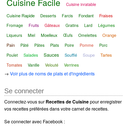
Cuisine Facile
Cuisine inratable
Cuisine Rapide
Fondant
Fraises
Desserts
Farcis
Fromage
Fruits
Gâteaux
Gratins
Lard
Légumes
Moelleux
Orange
Liqueurs
Miel
Œufs
Omelettes
Pain
Pâté
Pâtes
Plats
Poire
Pomme
Porc
Sauces
Soupe
Tartes
Poulet
Salades
Soufflé
Tomates
Vanille
Velouté
Verrines
→
Voir plus de noms de plats et d'ingrédients
Se connecter
Connectez-vous sur
Recettes de Cuisine
pour enregistrer
vos recettes préférées dans votre carnet de recettes.
Se connecter avec Facebook :