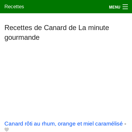
Recettes
MENU
Recettes de Canard de La minute
gourmande
Mes blogs préférés
Canard rôti au rhum, orange et miel caramélisé
-