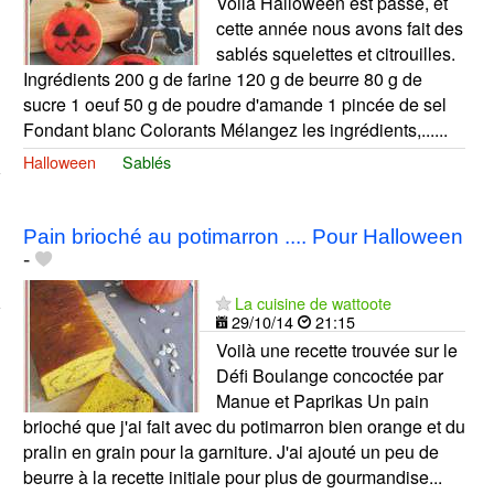
Voilà Halloween est passé, et
cette année nous avons fait des
sablés squelettes et citrouilles.
Ingrédients 200 g de farine 120 g de beurre 80 g de
sucre 1 oeuf 50 g de poudre d'amande 1 pincée de sel
Fondant blanc Colorants Mélangez les ingrédients,......
Halloween
Sablés
Pain brioché au potimarron .... Pour Halloween
-
La cuisine de wattoote
29/10/14
21:15
Voilà une recette trouvée sur le
Défi Boulange concoctée par
Manue et Paprikas Un pain
brioché que j'ai fait avec du potimarron bien orange et du
pralin en grain pour la garniture. J'ai ajouté un peu de
beurre à la recette initiale pour plus de gourmandise...