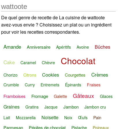
wattoote
De quel genre de recette de La cuisine de wattoote
avez-vous envie ? Choisissez un plat ou un ingrédient
pour voir les recettes correspondantes.
Amande
Bûches
Anniversaire
Apéritifs
Avoine
Chocolat
Cake
Caramel
Chèvre
Crèmes
Cookies
Courgettes
Chorizo
Citrons
Crumble
Curry
Entremets
Épinards
Fraises
Gâteaux
Framboises
Fromage
Galette
Glaces
Graines
Jambon
Gratins
Jacque
Jambon cru
Noisette
Lait
Mozzarella
Noix
Œufs
Pain
Parmesan
Pépites de chocolat
Pistache
Poireaux