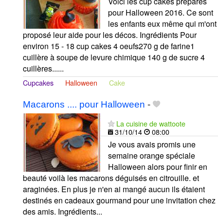
Voici les cup cakes préparés
pour Halloween 2016. Ce sont
les enfants eux même qui m'ont
proposé leur aide pour les décos. Ingrédients Pour
environ 15 - 18 cup cakes 4 oeufs270 g de farine1
cuillère à soupe de levure chimique 140 g de sucre 4
cuillères......
Cupcakes
Halloween
Cake
Macarons .... pour Halloween
-
La cuisine de wattoote
31/10/14
08:00
Je vous avais promis une
semaine orange spéciale
Halloween alors pour finir en
beauté voilà les macarons déguisés en citrouille. et
araginées. En plus je n'en ai mangé aucun ils étaient
destinés en cadeaux gourmand pour une invitation chez
des amis. Ingrédients...