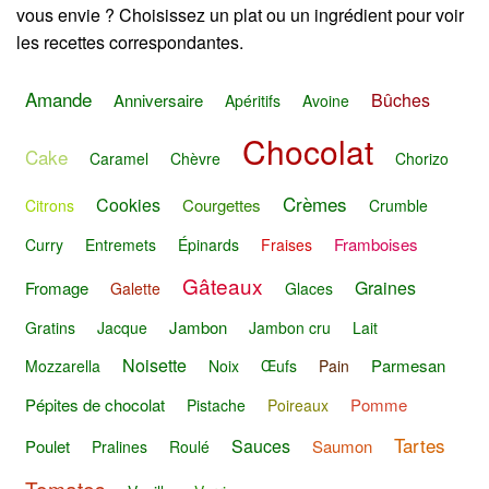
vous envie ? Choisissez un plat ou un ingrédient pour voir
les recettes correspondantes.
Amande
Bûches
Anniversaire
Apéritifs
Avoine
Chocolat
Cake
Caramel
Chèvre
Chorizo
Crèmes
Cookies
Courgettes
Citrons
Crumble
Framboises
Curry
Entremets
Épinards
Fraises
Gâteaux
Graines
Fromage
Galette
Glaces
Jambon
Gratins
Jacque
Jambon cru
Lait
Noisette
Parmesan
Mozzarella
Noix
Œufs
Pain
Pépites de chocolat
Pomme
Pistache
Poireaux
Tartes
Sauces
Poulet
Saumon
Pralines
Roulé
Tomates