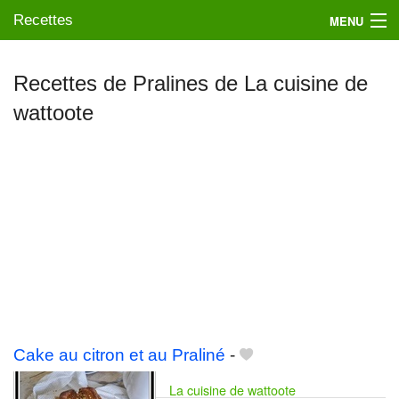
Recettes
MENU
Recettes de Pralines de La cuisine de
wattoote
Mes blogs préférés
Cake au citron et au Praliné
-
La cuisine de wattoote