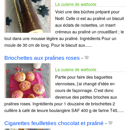
La cuisine de wattoote
Voici une des bûches préparé pour
Noël. Celle ci est au praliné un biscuit
aux éclats de noisettes, un insert
crémeux au praliné un croustillant ; le
tout dans une mousse légère au praliné. Ingrédients Pour un
moule de 30 cm de long. Pour le biscuit aux......
Briochettes aux pralines roses
-
La cuisine de wattoote
Partie pour faire des baguettes
viennoises, j'ai changé d'idée en
cours de façonnage. C'est donc
devenue des petites brioches aux
pralines roses. Ingrédients pour 1 douzaine de briochettes 2
cuillère à café de levure boulangère SAF 400 g de farine T45......
Cigarettes feuilletées chocolat et praliné
-