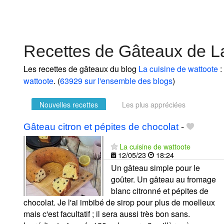
Recettes de Gâteaux de La
Les recettes de gâteaux du blog
La cuisine de wattoote
:
wattoote
. (
63929 sur l'ensemble des blogs
)
Nouvelles recettes
Les plus appréciées
Gâteau citron et pépites de chocolat
-
La cuisine de wattoote
12/05/23
18:24
Un gâteau simple pour le
goûter. Un gâteau au fromage
blanc citronné et pépites de
chocolat. Je l'ai imbibé de sirop pour plus de moelleux
mais c'est facultatif ; il sera aussi très bon sans.