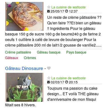
La cuisine de wattoote
25/05/17
12:37
Un reste de crème pâtissière ??
Qu'en faire ??Et bien un gâteau
!! Ingrédients Pour le gâteau
basque 150 g de sucre 160 g de beurre240 g de farine 2
oeufs 1 cuillère à café de levure de boulanger Pour la
crème pâtissière 200 ml de lait1/2 gousse de vanille2......
Crême patissière
Gâteau basque
Pays basque
Gâteaux
Crèmes
Gâteau Dinosaure
-
La cuisine de wattoote
02/03/17
20:15
Toujours ma passion du cake
design... ET voilà THE gâteau
d'anniversaire de mon filsqui
fêtait ses 8 hivers.