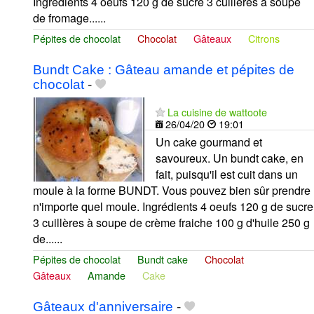
Ingrédients 4 oeufs 120 g de sucre 3 cuillères à soupe
de fromage......
Pépites de chocolat
Chocolat
Gâteaux
Citrons
Bundt Cake : Gâteau amande et pépites de
chocolat
-
La cuisine de wattoote
26/04/20
19:01
Un cake gourmand et
savoureux. Un bundt cake, en
fait, puisqu'il est cuit dans un
moule à la forme BUNDT. Vous pouvez bien sûr prendre
n'importe quel moule. Ingrédients 4 oeufs 120 g de sucre
3 cuillères à soupe de crème fraiche 100 g d'huile 250 g
de......
Pépites de chocolat
Bundt cake
Chocolat
Gâteaux
Amande
Cake
Gâteaux d'anniversaire
-