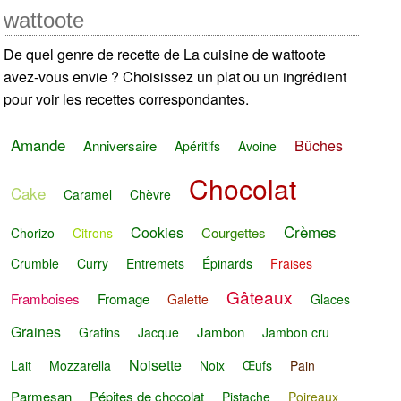
wattoote
De quel genre de recette de La cuisine de wattoote
avez-vous envie ? Choisissez un plat ou un ingrédient
pour voir les recettes correspondantes.
Amande
Bûches
Anniversaire
Apéritifs
Avoine
Chocolat
Cake
Caramel
Chèvre
Crèmes
Cookies
Courgettes
Chorizo
Citrons
Crumble
Curry
Entremets
Épinards
Fraises
Gâteaux
Framboises
Fromage
Galette
Glaces
Graines
Jambon
Gratins
Jacque
Jambon cru
Noisette
Lait
Mozzarella
Noix
Œufs
Pain
Parmesan
Pépites de chocolat
Pistache
Poireaux