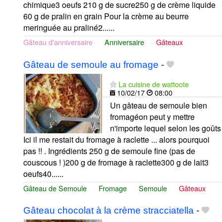
chimique3 oeufs 210 g de sucre250 g de crème liquide
60 g de pralin en grain Pour la crème au beurre
meringuée au praliné2......
Gâteau d'anniversaire
Anniversaire
Gâteaux
Gâteau de semoule au fromage
-
La cuisine de wattoote
10/02/17
08:00
Un gâteau de semoule bien
fromagéon peut y mettre
n'importe lequel selon les goûts
Ici il me restait du fromage à raclette ... alors pourquoi
pas !! . Ingrédients 250 g de semoule fine (pas de
couscous ! )200 g de fromage à raclette300 g de lait3
oeufs40......
Gâteau de Semoule
Fromage
Semoule
Gâteaux
Gâteau chocolat à la crème stracciatella
-