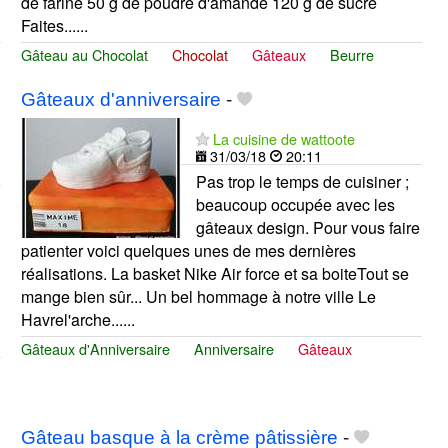
de farine 50 g de poudre d'amande 120 g de sucre
Faites......
Gâteau au Chocolat
Chocolat
Gâteaux
Beurre
Gâteaux d'anniversaire
-
La cuisine de wattoote
31/03/18
20:11
Pas trop le temps de cuisiner ;
beaucoup occupée avec les
gâteaux design. Pour vous faire
patienter voici quelques unes de mes dernières
réalisations. La basket Nike Air force et sa boiteTout se
mange bien sûr... Un bel hommage à notre ville Le
Havrel'arche......
Gâteaux d'Anniversaire
Anniversaire
Gâteaux
Gâteau basque à la crème pâtissière
-