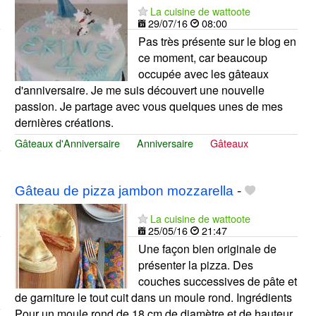
La cuisine de wattoote
29/07/16
08:00
Pas très présente sur le blog en
ce moment, car beaucoup
occupée avec les gâteaux
d'anniversaire. Je me suis découvert une nouvelle
passion. Je partage avec vous quelques unes de mes
dernières créations.
Gâteaux d'Anniversaire
Anniversaire
Gâteaux
Gâteau de pizza jambon mozzarella
-
La cuisine de wattoote
25/05/16
21:47
Une façon bien originale de
présenter la pizza. Des
couches successives de pâte et
de garniture le tout cuit dans un moule rond. Ingrédients
Pour un moule rond de 18 cm de diamètre et de hauteur