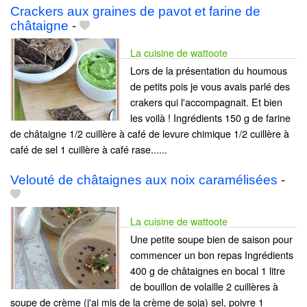
Crackers aux graines de pavot et farine de
châtaigne
-
La cuisine de wattoote
Lors de la présentation du houmous
de petits pois je vous avais parlé des
crakers qui l'accompagnait. Et bien
les voilà ! Ingrédients 150 g de farine
de châtaigne 1/2 cuillère à café de levure chimique 1/2 cuillère à
café de sel 1 cuillère à café rase......
Velouté de châtaignes aux noix caramélisées
-
La cuisine de wattoote
Une petite soupe bien de saison pour
commencer un bon repas Ingrédients
400 g de châtaignes en bocal 1 litre
de bouillon de volaille 2 cuillères à
soupe de crème (j'ai mis de la crème de soja) sel, poivre 1