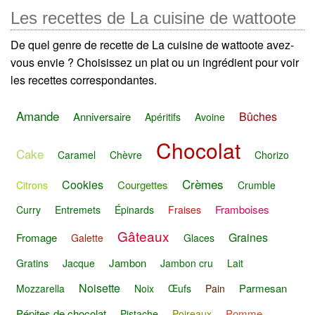
Les recettes de La cuisine de wattoote
De quel genre de recette de La cuisine de wattoote avez-
vous envie ? Choisissez un plat ou un ingrédient pour voir
les recettes correspondantes.
Amande
Bûches
Anniversaire
Apéritifs
Avoine
Chocolat
Cake
Caramel
Chèvre
Chorizo
Crèmes
Cookies
Courgettes
Citrons
Crumble
Framboises
Curry
Entremets
Épinards
Fraises
Gâteaux
Graines
Fromage
Galette
Glaces
Jambon
Gratins
Jacque
Jambon cru
Lait
Noisette
Parmesan
Mozzarella
Noix
Œufs
Pain
Pépites de chocolat
Pomme
Pistache
Poireaux