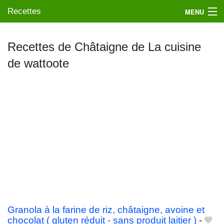
Recettes
MENU
Recettes de Châtaigne de La cuisine
de wattoote
Mes blogs préférés
Granola à la farine de riz, châtaigne, avoine et
chocolat ( gluten réduit - sans produit laitier )
-