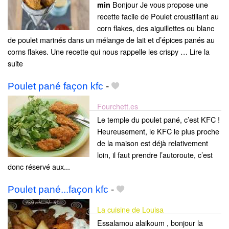
Bonjour Je vous propose une
min
recette facile de Poulet croustillant au
corn flakes, des aiguillettes ou blanc
de poulet marinés dans un mélange de lait et d’épices panés au
corns flakes. Une recette qui nous rappelle les crispy … Lire la
suite­­
Poulet pané façon kfc
-
Fourchett.es
Le temple du poulet pané, c’est KFC !
Heureusement, le KFC le plus proche
de la maison est déjà relativement
loin, il faut prendre l’autoroute, c’est
donc réservé aux...
Poulet pané...façon kfc
-
La cuisine de Louisa
Essalamou alaikoum , bonjour la