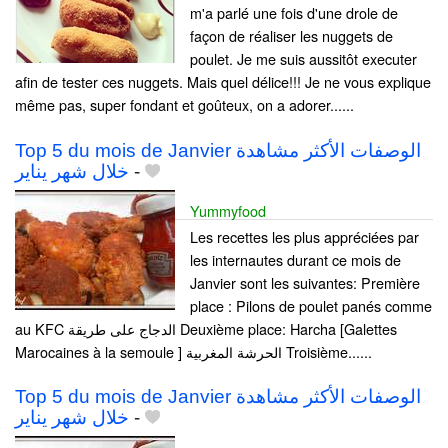
m'a parlé une fois d'une drole de
façon de réaliser les nuggets de
poulet. Je me suis aussitôt executer
afin de tester ces nuggets. Mais quel délice!!! Je ne vous explique
même pas, super fondant et goûteux, on a adorer......
Top 5 du mois de Janvier الوصفات الأكثر مشاهدة
خلال شهر يناير
-
Yummyfood
Les recettes les plus appréciées par
les internautes durant ce mois de
Janvier sont les suivantes: Première
place : Pilons de poulet panés comme
au KFC الدجاج على طريقة Deuxième place: Harcha [Galettes
Marocaines à la semoule ] الحرشة المغربية Troisième......
Top 5 du mois de Janvier الوصفات الأكثر مشاهدة
خلال شهر يناير
-