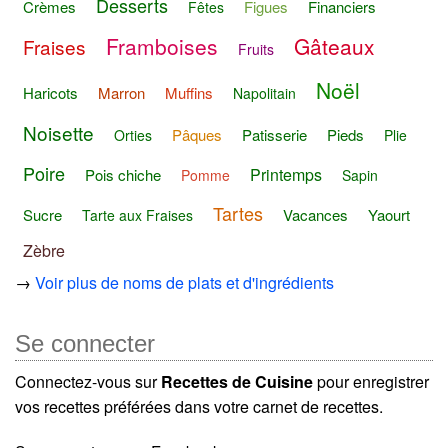
Desserts
Crèmes
Figues
Financiers
Fêtes
Framboises
Gâteaux
Fraises
Fruits
Noël
Haricots
Marron
Muffins
Napolitain
Noisette
Pâques
Patisserie
Pieds
Orties
Plie
Poire
Printemps
Pois chiche
Pomme
Sapin
Tartes
Sucre
Vacances
Yaourt
Tarte aux Fraises
Zèbre
→
Voir plus de noms de plats et d'ingrédients
Se connecter
Connectez-vous sur
Recettes de Cuisine
pour enregistrer
vos recettes préférées dans votre carnet de recettes.