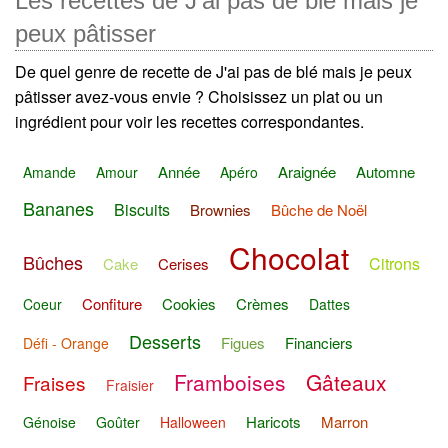
Les recettes de J'ai pas de blé mais je
peux pâtisser
De quel genre de recette de J'ai pas de blé mais je peux
pâtisser avez-vous envie ? Choisissez un plat ou un
ingrédient pour voir les recettes correspondantes.
Année
Araignée
Automne
Amande
Amour
Apéro
Bananes
Biscuits
Brownies
Bûche de Noël
Chocolat
Bûches
Citrons
Cake
Cerises
Confiture
Cookies
Crèmes
Coeur
Dattes
Desserts
Figues
Financiers
Défi - Orange
Framboises
Gâteaux
Fraises
Fraisier
Haricots
Marron
Génoise
Goûter
Halloween