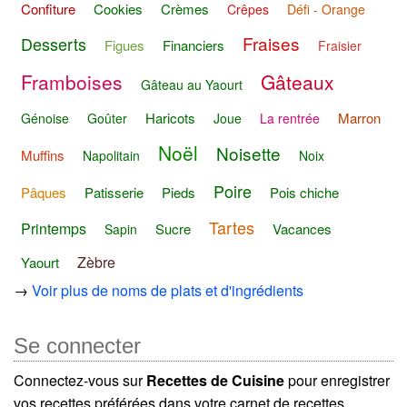
Confiture
Cookies
Crèmes
Crêpes
Défi - Orange
Fraises
Desserts
Figues
Financiers
Fraisier
Framboises
Gâteaux
Gâteau au Yaourt
Haricots
Marron
Génoise
Goûter
Joue
La rentrée
Noël
Noisette
Muffins
Napolitain
Noix
Poire
Pâques
Patisserie
Pieds
Pois chiche
Tartes
Printemps
Sucre
Vacances
Sapin
Zèbre
Yaourt
→
Voir plus de noms de plats et d'ingrédients
Se connecter
Connectez-vous sur
Recettes de Cuisine
pour enregistrer
vos recettes préférées dans votre carnet de recettes.