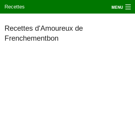
Recettes
MENU
Recettes d'Amoureux de
Frenchementbon
Mes blogs préférés