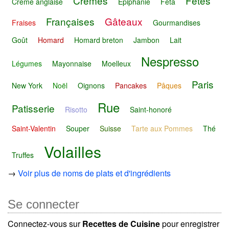
Crèmes
Fêtes
Crème anglaise
Epiphanie
Feta
Françaises
Gâteaux
Fraises
Gourmandises
Goût
Homard
Homard breton
Jambon
Lait
Nespresso
Légumes
Mayonnaise
Moelleux
Paris
New York
Noël
Oignons
Pancakes
Pâques
Rue
Patisserie
Risotto
Saint-honoré
Saint-Valentin
Souper
Suisse
Tarte aux Pommes
Thé
Volailles
Truffes
→
Voir plus de noms de plats et d'ingrédients
Se connecter
Connectez-vous sur
Recettes de Cuisine
pour enregistrer