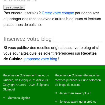
Pas encore inscrit(e) ?
Créez votre compte
pour découvrir
et partager des recettes avec d'autres blogueurs et lecteurs
passionnés de cuisine.
Inscrivez votre blog !
Si vous publiez des recettes originales sur votre blog et si
vous souhaitez qu'elles soient référencées sur
Recettes
de Cuisine
,
proposez votre blog
!
Recettes de Cuisine
de France, du
Recettes de Cuisine
référence les
Québec, de Belgique, et d'ailleurs !
recettes publiées sur une sélection
Copyright © 2010 - 2024 Stéphane
de blogs de cuisine.
Gigandet
Je veux en savoir plus !
Mentions légales
Je veux savoir qui a créé ce