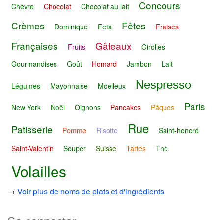
Concours
Chèvre
Chocolat
Chocolat au lait
Crèmes
Fêtes
Dominique
Feta
Fraises
Françaises
Gâteaux
Fruits
Girolles
Gourmandises
Goût
Homard
Jambon
Lait
Nespresso
Légumes
Mayonnaise
Moelleux
Paris
New York
Noël
Oignons
Pancakes
Pâques
Rue
Patisserie
Pomme
Risotto
Saint-honoré
Saint-Valentin
Souper
Suisse
Tartes
Thé
Volailles
→
Voir plus de noms de plats et d'ingrédients