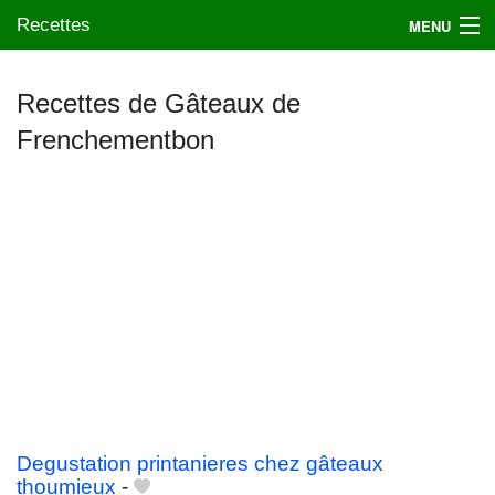
Recettes
MENU
Recettes de Gâteaux de
Frenchementbon
Mes blogs préférés
Degustation printanieres chez gâteaux
thoumieux
-