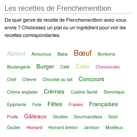
Les recettes de Frenchementbon
De quel genre de recette de Frenchementbon avez-vous
envie ? Choisissez un plat ou un ingrédient pour voir les
recettes correspondantes.
Bœuf
Abricot
Amoureux
Baba
Bonbons
Burger
Cake
Boulangerie
Café
Cheesecake
Concours
Chef
Chèvre
Chocolat au lait
Crèmes
Crème anglaise
Cuisine Santé
Dominique
Fêtes
Françaises
Epiphanie
Feta
Fraises
Gâteaux
Fruits
Girolles
Gourmandises
Goût
Goûter
Homard
Homard breton
Jambon
Moelleux