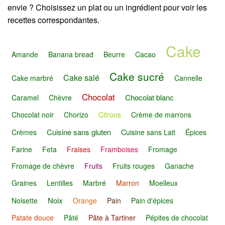
envie ? Choisissez un plat ou un ingrédient pour voir les
recettes correspondantes.
Cake
Amande
Banana bread
Beurre
Cacao
Cake sucré
Cake salé
Cake marbré
Cannelle
Chocolat
Chocolat blanc
Caramel
Chèvre
Chocolat noir
Chorizo
Citrons
Crème de marrons
Cuisine sans gluten
Crèmes
Cuisine sans Lait
Épices
Farine
Feta
Fraises
Framboises
Fromage
Fromage de chèvre
Fruits
Fruits rouges
Ganache
Graines
Lentilles
Marbré
Marron
Moelleux
Noix
Noisette
Orange
Pain
Pain d'épices
Patate douce
Pâté
Pâte à Tartiner
Pépites de chocolat