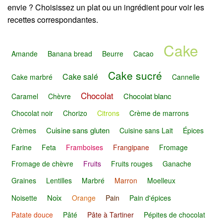
envie ? Choisissez un plat ou un ingrédient pour voir les
recettes correspondantes.
Cake
Amande
Banana bread
Beurre
Cacao
Cake sucré
Cake salé
Cake marbré
Cannelle
Chocolat
Chocolat blanc
Caramel
Chèvre
Chocolat noir
Chorizo
Citrons
Crème de marrons
Cuisine sans gluten
Crèmes
Cuisine sans Lait
Épices
Farine
Feta
Framboises
Frangipane
Fromage
Fromage de chèvre
Fruits
Fruits rouges
Ganache
Graines
Lentilles
Marbré
Marron
Moelleux
Noix
Noisette
Orange
Pain
Pain d'épices
Patate douce
Pâté
Pâte à Tartiner
Pépites de chocolat