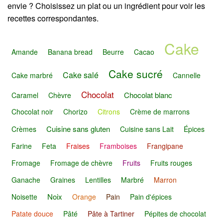
envie ? Choisissez un plat ou un ingrédient pour voir les
recettes correspondantes.
Cake
Amande
Banana bread
Beurre
Cacao
Cake sucré
Cake salé
Cake marbré
Cannelle
Chocolat
Chocolat blanc
Caramel
Chèvre
Chocolat noir
Chorizo
Citrons
Crème de marrons
Cuisine sans gluten
Crèmes
Cuisine sans Lait
Épices
Farine
Feta
Fraises
Framboises
Frangipane
Fromage
Fromage de chèvre
Fruits
Fruits rouges
Ganache
Graines
Lentilles
Marbré
Marron
Noix
Noisette
Orange
Pain
Pain d'épices
Patate douce
Pâté
Pâte à Tartiner
Pépites de chocolat