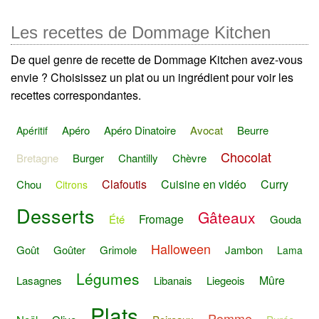
Les recettes de Dommage Kitchen
De quel genre de recette de Dommage Kitchen avez-vous
envie ? Choisissez un plat ou un ingrédient pour voir les
recettes correspondantes.
Apéro
Apéro Dinatoire
Avocat
Beurre
Apéritif
Chocolat
Bretagne
Burger
Chantilly
Chèvre
Clafoutis
Cuisine en vidéo
Curry
Chou
Citrons
Desserts
Gâteaux
Fromage
Été
Gouda
Halloween
Goût
Goûter
Grimole
Jambon
Lama
Légumes
Mûre
Lasagnes
Libanais
Liegeois
Plats
Pomme