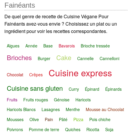
Fainéants
De quel genre de recette de Cuisine Végane Pour
Fainéants avez-vous envie ? Choisissez un plat ou un
ingrédient pour voir les recettes correspondantes.
Algues
Année
Base
Bavarois
Brioche tressée
Brioches
Cake
Burger
Cannelle
Cannelloni
Cuisine express
Chocolat
Crêpes
Cuisine sans gluten
Curry
Épinard
Épinards
Fruits
Fruits rouges
Génoise
Haricots
Haricots Blancs
Lasagnes
Menthe
Mousse au Chocolat
Mousses
Olive
Pain
Pâté
Pizza
Pois chiche
Poivrons
Pomme de terre
Quiches
Ricotta
Soja