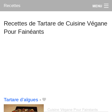
Recettes
MENU
Recettes de Tartare de Cuisine Végane
Pour Fainéants
Mes blogs préférés
Tartare d’algues
-
Cuisine Végane Pour Fainéants