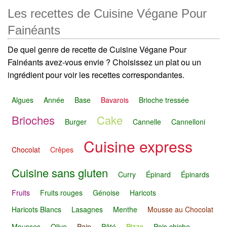
Les recettes de Cuisine Végane Pour
Fainéants
De quel genre de recette de Cuisine Végane Pour
Fainéants avez-vous envie ? Choisissez un plat ou un
ingrédient pour voir les recettes correspondantes.
Algues
Année
Base
Bavarois
Brioche tressée
Brioches
Cake
Burger
Cannelle
Cannelloni
Cuisine express
Chocolat
Crêpes
Cuisine sans gluten
Curry
Épinard
Épinards
Fruits
Fruits rouges
Génoise
Haricots
Haricots Blancs
Lasagnes
Menthe
Mousse au Chocolat
Mousses
Olive
Pain
Pâté
Pizza
Pois chiche