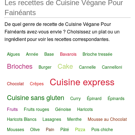
Les recettes de Cuisine Végane Pour
Fainéants
De quel genre de recette de Cuisine Végane Pour
Fainéants avez-vous envie ? Choisissez un plat ou un
ingrédient pour voir les recettes correspondantes.
Algues
Année
Base
Bavarois
Brioche tressée
Brioches
Cake
Burger
Cannelle
Cannelloni
Cuisine express
Chocolat
Crêpes
Cuisine sans gluten
Curry
Épinard
Épinards
Fruits
Fruits rouges
Génoise
Haricots
Haricots Blancs
Lasagnes
Menthe
Mousse au Chocolat
Mousses
Olive
Pain
Pâté
Pizza
Pois chiche