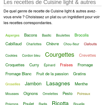
Les recettes de Cuisine light & autres
De quel genre de recette de Cuisine light & autres avez-
vous envie ? Choisissez un plat ou un ingrédient pour voir
les recettes correspondantes.
Bacons
Brocolis
Asperges
Basilic
Boulettes
Cabillaud
Chèvre
Charlottes
Chou-fleur
Clafoutis
Courgettes
Crevettes
Cookies
Cordon bleu
Croquettes
Curry
Fraises
Fromage
Épinard
Fromage Blanc
Fruit de la passion
Gratins
Lasagnes
Jambon
Menthe
Groseilles
Oignons
Pesto
Mousses
Omelettes
Poireaux
Ricotta
Poulet
Poivrons
Radis
Rouelle