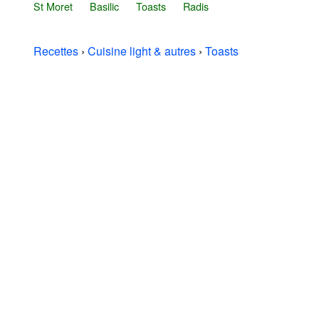
St Moret
Basilic
Toasts
Radis
Recettes
›
Cuisine light & autres
›
Toasts