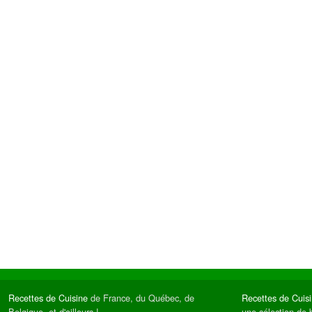
Recettes de Cuisine
de France, du Québec, de
Recettes de Cuis
Belgique, et d'ailleurs !
une sélection de 