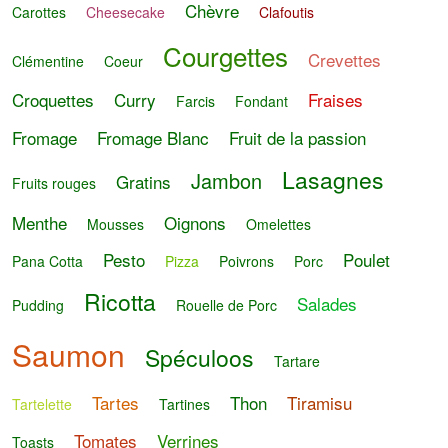
Chèvre
Carottes
Cheesecake
Clafoutis
Courgettes
Crevettes
Clémentine
Coeur
Croquettes
Curry
Fraises
Farcis
Fondant
Fromage
Fromage Blanc
Fruit de la passion
Lasagnes
Jambon
Gratins
Fruits rouges
Menthe
Oignons
Mousses
Omelettes
Pesto
Poulet
Pana Cotta
Pizza
Poivrons
Porc
Ricotta
Salades
Pudding
Rouelle de Porc
Saumon
Spéculoos
Tartare
Tartes
Thon
Tiramisu
Tartelette
Tartines
Tomates
Verrines
Toasts