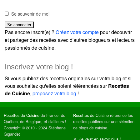
Se souvenir de moi
Pas encore inscrit(e) ?
Créez votre compte
pour découvrir
et partager des recettes avec d'autres blogueurs et lecteurs
passionnés de cuisine.
Inscrivez votre blog !
Si vous publiez des recettes originales sur votre blog et si
vous souhaitez qu'elles soient référencées sur
Recettes
de Cuisine
,
proposez votre blog
!
Recettes de Cuisine
de France, du
Recettes de Cuisine
référence les
Québec, de Belgique, et d'ailleurs !
recettes publiées sur une sélection
Copyright © 2010 - 2024 Stéphane
de blogs de cuisine.
Gigandet
Je veux en savoir plus !