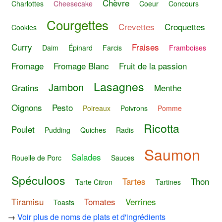
Chèvre
Charlottes
Cheesecake
Coeur
Concours
Courgettes
Crevettes
Croquettes
Cookies
Curry
Fraises
Daim
Épinard
Farcis
Framboises
Fromage
Fromage Blanc
Fruit de la passion
Lasagnes
Jambon
Gratins
Menthe
Oignons
Pesto
Poireaux
Poivrons
Pomme
Ricotta
Poulet
Pudding
Quiches
Radis
Saumon
Salades
Rouelle de Porc
Sauces
Spéculoos
Tartes
Thon
Tarte Citron
Tartines
Tiramisu
Tomates
Verrines
Toasts
→
Voir plus de noms de plats et d'ingrédients