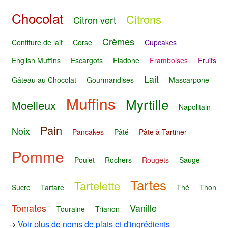
Chocolat
Citrons
Citron vert
Crèmes
Confiture de lait
Corse
Cupcakes
English Muffins
Escargots
Fiadone
Framboises
Fruits
Lait
Gâteau au Chocolat
Gourmandises
Mascarpone
Muffins
Myrtille
Moelleux
Napolitain
Pain
Noix
Pancakes
Pâté
Pâte à Tartiner
Pomme
Poulet
Rochers
Rougets
Sauge
Tartes
Tartelette
Sucre
Tartare
Thé
Thon
Tomates
Vanille
Touraine
Trianon
→
Voir plus de noms de plats et d'ingrédients