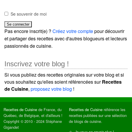
Se souvenir de moi
Pas encore inscrit(e) ?
Créez votre compte
pour découvrir
et partager des recettes avec d'autres blogueurs et lecteurs
passionnés de cuisine.
Inscrivez votre blog !
Si vous publiez des recettes originales sur votre blog et si
vous souhaitez qu'elles soient référencées sur
Recettes
de Cuisine
,
proposez votre blog
!
Recettes de Cuisine
de France, du
Recettes de Cuisine
référence les
Québec, de Belgique, et d'ailleurs !
recettes publiées sur une sélection
Copyright © 2010 - 2024 Stéphane
de blogs de cuisine.
Gigandet
Je veux en savoir plus !