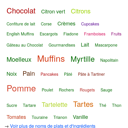
Chocolat
Citrons
Citron vert
Crèmes
Confiture de lait
Corse
Cupcakes
English Muffins
Escargots
Fiadone
Framboises
Fruits
Lait
Gâteau au Chocolat
Gourmandises
Mascarpone
Muffins
Myrtille
Moelleux
Napolitain
Pain
Noix
Pancakes
Pâté
Pâte à Tartiner
Pomme
Poulet
Rochers
Rougets
Sauge
Tartes
Tartelette
Sucre
Tartare
Thé
Thon
Tomates
Vanille
Touraine
Trianon
→
Voir plus de noms de plats et d'ingrédients