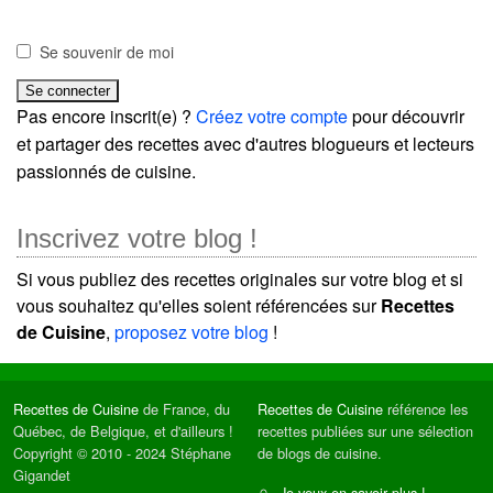
Se souvenir de moi
Pas encore inscrit(e) ?
Créez votre compte
pour découvrir
et partager des recettes avec d'autres blogueurs et lecteurs
passionnés de cuisine.
Inscrivez votre blog !
Si vous publiez des recettes originales sur votre blog et si
vous souhaitez qu'elles soient référencées sur
Recettes
de Cuisine
,
proposez votre blog
!
Recettes de Cuisine
de France, du
Recettes de Cuisine
référence les
Québec, de Belgique, et d'ailleurs !
recettes publiées sur une sélection
Copyright © 2010 - 2024 Stéphane
de blogs de cuisine.
Gigandet
Je veux en savoir plus !