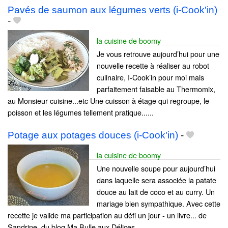
Pavés de saumon aux légumes verts (i-Cook'in)
-
la cuisine de boomy
Je vous retrouve aujourd’hui pour une
nouvelle recette à réaliser au robot
culinaire, I-Cook’in pour moi mais
parfaitement faisable au Thermomix,
au Monsieur cuisine...etc Une cuisson à étage qui regroupe, le
poisson et les légumes tellement pratique......
Potage aux potages douces (i-Cook'in)
-
la cuisine de boomy
Une nouvelle soupe pour aujourd’hui
dans laquelle sera associée la patate
douce au lait de coco et au curry. Un
mariage bien sympathique. Avec cette
recette je valide ma participation au défi un jour - un livre... de
Sandrine, du blog Ma Bulle aux Délices......