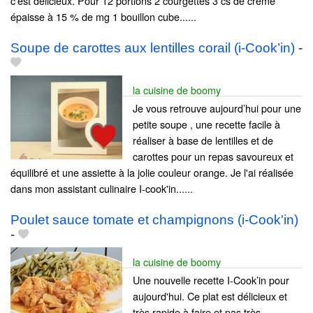
c’est délicieux. Pour 12 portions 2 courgettes 3 cs de crème
épaisse à 15 % de mg 1 bouillon cube......
Soupe de carottes aux lentilles corail (i-Cook’in)
-
la cuisine de boomy
Je vous retrouve aujourd’hui pour une
petite soupe , une recette facile à
réaliser à base de lentilles et de
carottes pour un repas savoureux et
équilibré et une assiette à la jolie couleur orange. Je l'ai réalisée
dans mon assistant culinaire I-cook'in......
Poulet sauce tomate et champignons (i-Cook'in)
-
la cuisine de boomy
Une nouvelle recette I-Cook’in pour
aujourd'hui. Ce plat est délicieux et
très rapide à faire et pas très