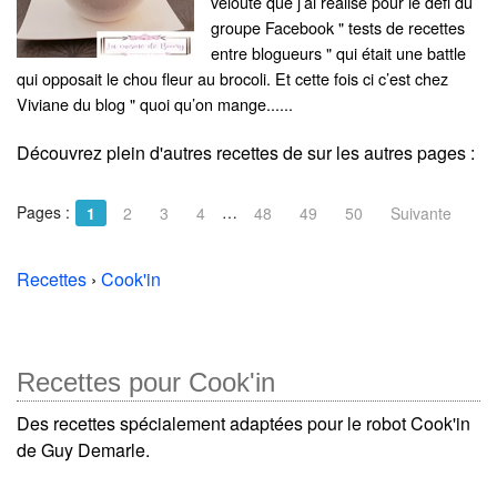
velouté que j’ai réalisé pour le défi du
groupe Facebook " tests de recettes
entre blogueurs " qui était une battle
qui opposait le chou fleur au brocoli. Et cette fois ci c’est chez
Viviane du blog " quoi qu’on mange......
Découvrez plein d'autres recettes de
sur les autres pages :
Pages :
…
1
2
3
4
48
49
50
Suivante
Recettes
›
Cook'in
Recettes pour Cook'in
Des recettes spécialement adaptées pour le robot Cook'in
de Guy Demarle.