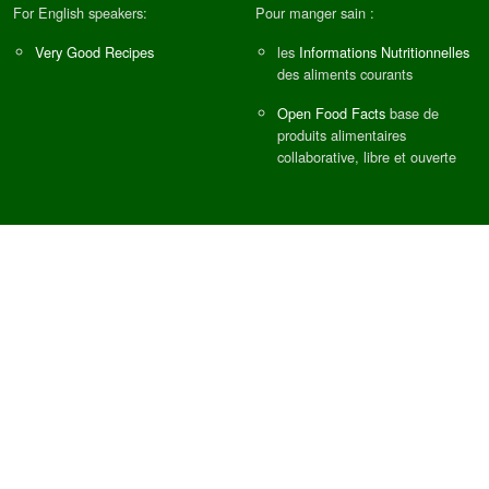
For English speakers:
Pour manger sain :
Very Good Recipes
les
Informations Nutritionnelles
des aliments courants
Open Food Facts
base de
produits alimentaires
collaborative, libre et ouverte