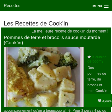
Recettes
MENU
Les Recettes de Cook'in
La meilleure recette de cook'in du moment !
Mes blogs préférés
Pommes de terre et brocolis sauce moutarde
(Cook'in)
la cuisine
de boomy
Des
pommes de
terre, du
brocoli et
mon Cook’in
pour un
Ajouter
accompagnement qu’on a beaucoup aimé. Pour 3 pers / 4 pp ou