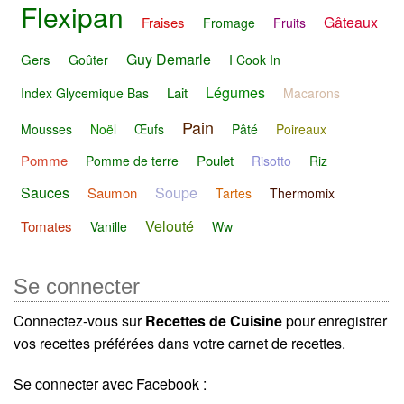
Flexipan
Gâteaux
Fraises
Fromage
Fruits
Guy Demarle
Gers
Goûter
I Cook In
Légumes
Lait
Index Glycemique Bas
Macarons
Pain
Mousses
Noël
Œufs
Pâté
Poireaux
Pomme
Poulet
Pomme de terre
Risotto
Riz
Sauces
Soupe
Saumon
Tartes
Thermomix
Velouté
Tomates
Vanille
Ww
Se connecter
Connectez-vous sur
Recettes de Cuisine
pour enregistrer
vos recettes préférées dans votre carnet de recettes.
Se connecter avec Facebook :