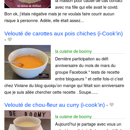
la maison pour cause de cas contact
avec ma fille qui elle avait le covid.
Bon ok, j’étais négative mais je ne voulais faire courir aucun
risque à personne. Adèle, elle était assez...
Velouté de carottes aux pois chiches (i-Cook'in)
-
la cuisine de boomy
Dernière participation au défi
anniversaire du mois de mars du
groupe Facebook " tests de recette
entre blogueurs " et cette fois-ci c’est
chez Viviane du blog quoiqu’on mange qui fêtait son anniversaire
que je suis allée chercher cette recette . Soupe......
Velouté de chou-fleur au curry (i-cook’in)
-
la cuisine de boomy
Aujourd’hui je partage avec vous un