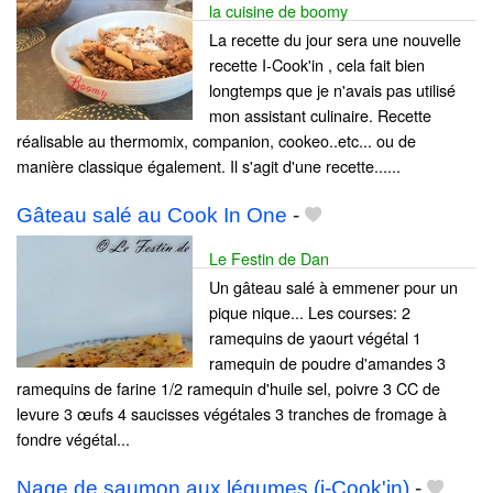
la cuisine de boomy
La recette du jour sera une nouvelle
recette I-Cook'in , cela fait bien
longtemps que je n'avais pas utilisé
mon assistant culinaire. Recette
réalisable au thermomix, companion, cookeo..etc... ou de
manière classique également. Il s'agit d'une recette......
Gâteau salé au Cook In One
-
Le Festin de Dan
Un gâteau salé à emmener pour un
pique nique... Les courses: 2
ramequins de yaourt végétal 1
ramequin de poudre d'amandes 3
ramequins de farine 1/2 ramequin d'huile sel, poivre 3 CC de
levure 3 œufs 4 saucisses végétales 3 tranches de fromage à
fondre végétal...
Nage de saumon aux légumes (i-Cook'in)
-