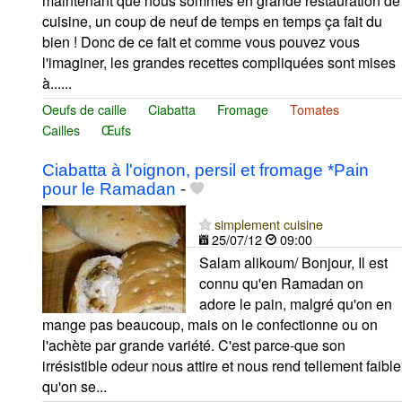
maintenant que nous sommes en grande restauration de
cuisine, un coup de neuf de temps en temps ça fait du
bien ! Donc de ce fait et comme vous pouvez vous
l'imaginer, les grandes recettes compliquées sont mises
à......
Oeufs de caille
Ciabatta
Fromage
Tomates
Cailles
Œufs
Ciabatta à l'oignon, persil et fromage *Pain
pour le Ramadan
-
simplement cuisine
25/07/12
09:00
Salam alikoum/ Bonjour, Il est
connu qu'en Ramadan on
adore le pain, malgré qu'on en
mange pas beaucoup, mais on le confectionne ou on
l'achète par grande variété. C'est parce-que son
irrésistible odeur nous attire et nous rend tellement faible
qu'on se...