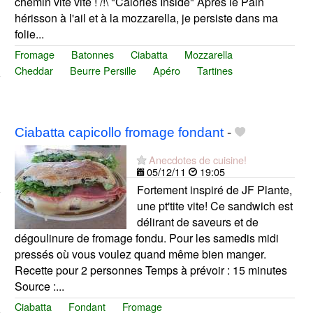
chemin vite vite ! /!\ "Calories Inside" Après le Pain
hérisson à l'ail et à la mozzarella, je persiste dans ma
folie...
Fromage
Batonnes
Ciabatta
Mozzarella
Cheddar
Beurre Persille
Apéro
Tartines
Ciabatta capicollo fromage fondant
-
Anecdotes de cuisine!
05/12/11
19:05
Fortement inspiré de JF Plante,
une pt'tite vite! Ce sandwich est
délirant de saveurs et de
dégoulinure de fromage fondu. Pour les samedis midi
pressés où vous voulez quand même bien manger.
Recette pour 2 personnes Temps à prévoir : 15 minutes
Source :...
Ciabatta
Fondant
Fromage