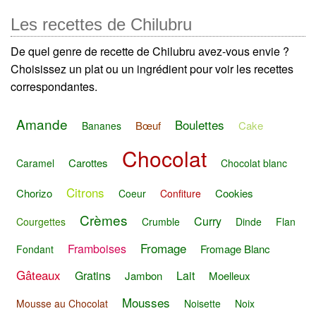
Les recettes de Chilubru
De quel genre de recette de Chilubru avez-vous envie ?
Choisissez un plat ou un ingrédient pour voir les recettes
correspondantes.
Amande
Boulettes
Bœuf
Cake
Bananes
Chocolat
Carottes
Caramel
Chocolat blanc
Citrons
Chorizo
Cookies
Coeur
Confiture
Crèmes
Curry
Courgettes
Crumble
Dinde
Flan
Fromage
Framboises
Fromage Blanc
Fondant
Gâteaux
Gratins
Lait
Jambon
Moelleux
Mousses
Mousse au Chocolat
Noisette
Noix