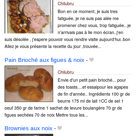
Chilubru
Bon en ce moment, je suis tres
fatiguée, je ne suis pas alée me
promener chez vous, trop fatiguée...je
n'arrivais pas à lie mon écran..j'en
suis désolée , j'espere pouvoir vous rendre visite aujourd'hui..bon
Allez je vous présente la recette du jour ,trouvée...
Pain Brioché aux figues & noix
-
Chilubru
Envie d'un petit pain brioché... pour
des toasts....et essaipour les agapes
de fin d'année.. Ingrédients 100 gr de
beurre 175 ml de lait 1CC de sel 1
oeuf 350 gr de farine 1 sachet de levure boulangère 70 gr de
figues sechées 70 de noix Mettre tous les...
Brownies aux noix
-