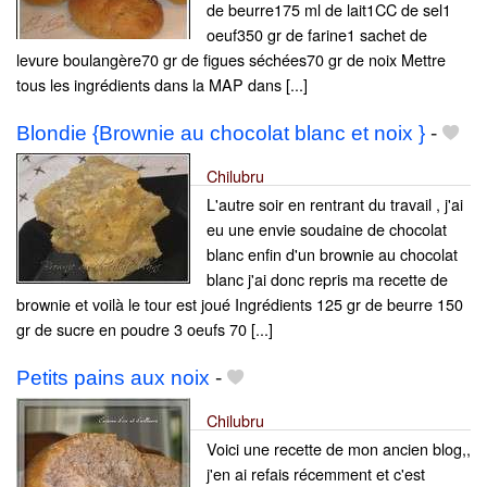
de beurre175 ml de lait1CC de sel1
oeuf350 gr de farine1 sachet de
levure boulangère70 gr de figues séchées70 gr de noix Mettre
tous les ingrédients dans la MAP dans [...]
Blondie {Brownie au chocolat blanc et noix }
-
Chilubru
L'autre soir en rentrant du travail , j'ai
eu une envie soudaine de chocolat
blanc enfin d'un brownie au chocolat
blanc j'ai donc repris ma recette de
brownie et voilà le tour est joué Ingrédients 125 gr de beurre 150
gr de sucre en poudre 3 oeufs 70 [...]
Petits pains aux noix
-
Chilubru
Voici une recette de mon ancien blog,,
j'en ai refais récemment et c'est