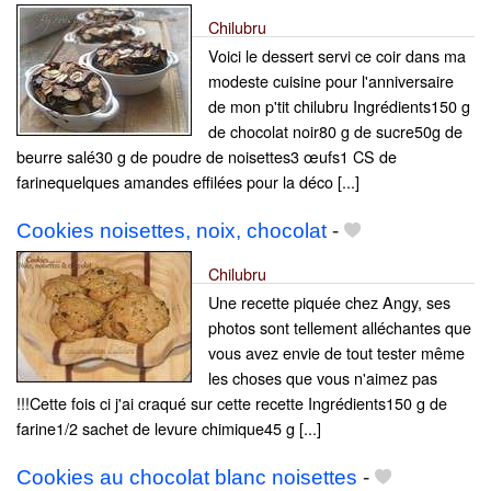
Chilubru
Voici le dessert servi ce coir dans ma
modeste cuisine pour l'anniversaire
de mon p'tit chilubru Ingrédients150 g
de chocolat noir80 g de sucre50g de
beurre salé30 g de poudre de noisettes3 œufs1 CS de
farinequelques amandes effilées pour la déco [...]
Cookies noisettes, noix, chocolat
-
Chilubru
Une recette piquée chez Angy, ses
photos sont tellement alléchantes que
vous avez envie de tout tester même
les choses que vous n'aimez pas
!!!Cette fois ci j'ai craqué sur cette recette Ingrédients150 g de
farine1/2 sachet de levure chimique45 g [...]
Cookies au chocolat blanc noisettes
-