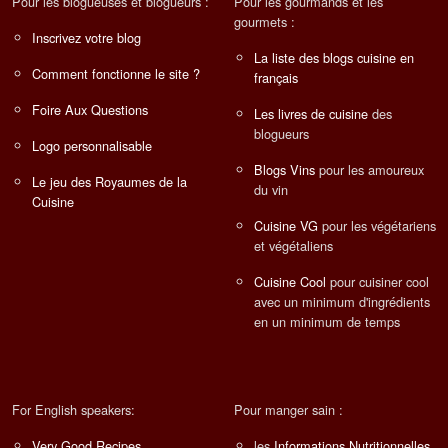
Pour les blogueuses et blogueurs :
Pour les gourmands et les
gourmets :
Inscrivez votre blog
La liste des blogs cuisine en
Comment fonctionne le site ?
français
Foire Aux Questions
Les livres de cuisine
des
blogueurs
Logo personnalisable
Blogs Vins
pour les amoureux
Le jeu des Royaumes de la
du vin
Cuisine
Cuisine VG
pour les végétariens
et végétaliens
Cuisine Cool
pour cuisiner cool
avec un minimum d'ingrédients
en un minimum de temps
For English speakers:
Pour manger sain :
Very Good Recipes
les
Informations Nutritionnelles