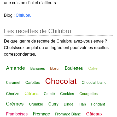
une cuisine d'ici et d'ailleurs
Blog :
Chilubru
Les recettes de Chilubru
De quel genre de recette de Chilubru avez-vous envie ?
Choisissez un plat ou un ingrédient pour voir les recettes
correspondantes.
Amande
Boulettes
Bœuf
Cake
Bananes
Chocolat
Carottes
Caramel
Chocolat blanc
Citrons
Chorizo
Cookies
Comté
Courgettes
Crèmes
Curry
Crumble
Dinde
Flan
Fondant
Fromage
Gâteaux
Framboises
Fromage Blanc