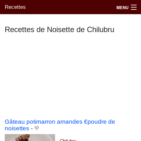
Recettes
MENU
Recettes de Noisette de Chilubru
Mes blogs préférés
Gâteau potimarron amandes €poudre de
noisettes
-
Chilubru