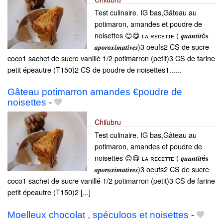
Test culinaire. IG bas,Gâteau au
potimaron, amandes et poudre de
noisettes 😊😋 ʟᴀ ʀᴇᴄᴇᴛᴛᴇ ( 𝒒𝒖𝒂𝒏𝒕𝒊𝒕é𝐬
𝒂𝒑𝒐𝒓𝒐𝒙𝒊𝒎𝒂𝒕𝒊𝒗𝒆𝒔)3 oeufs2 CS de sucre
coco1 sachet de sucre vanillé 1/2 potimarron (petit)3 CS de farine
petit épeautre (T150)2 CS de poudre de noisettes1......
Gâteau potimarron amandes €poudre de
noisettes
-
Chilubru
Test culinaire. IG bas,Gâteau au
potimaron, amandes et poudre de
noisettes 😊😋 ʟᴀ ʀᴇᴄᴇᴛᴛᴇ ( 𝒒𝒖𝒂𝒏𝒕𝒊𝒕é𝐬
𝒂𝒑𝒐𝒓𝒐𝒙𝒊𝒎𝒂𝒕𝒊𝒗𝒆𝒔)3 oeufs2 CS de sucre
coco1 sachet de sucre vanillé 1/2 potimarron (petit)3 CS de farine
petit épeautre (T150)2 [...]
Moelleux chocolat , spéculoos et noisettes
-