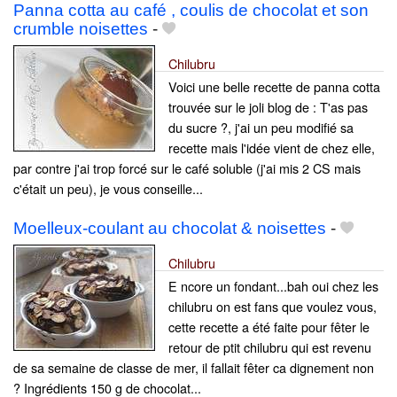
Panna cotta au café , coulis de chocolat et son
crumble noisettes
-
Chilubru
Voici une belle recette de panna cotta
trouvée sur le joli blog de : T'as pas
du sucre ?, j'ai un peu modifié sa
recette mais l'idée vient de chez elle,
par contre j'ai trop forcé sur le café soluble (j'ai mis 2 CS mais
c'était un peu), je vous conseille...
Moelleux-coulant au chocolat & noisettes
-
Chilubru
E ncore un fondant...bah oui chez les
chilubru on est fans que voulez vous,
cette recette a été faite pour fêter le
retour de ptit chilubru qui est revenu
de sa semaine de classe de mer, il fallait fêter ca dignement non
? Ingrédients 150 g de chocolat...