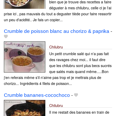
bien que je trouve des recettes a faire
déguster à mes chilubru, celle ci je l'ai
prise ici , pas mauvais du tout a deguster tiède pour faire ressortir
un peu d'acidité.. Je fais un copier...
Crumble de poisson blanc au chorizo & paprika
-
Chilubru
Un petit crumble salé qui n'a pas fait
des ravages chez moi... il faut dire
que les chilubru sont plus becs sucrés
que salés mais quand même.....Bon
j'en referais même s'il n'aime pas trop et je mettrais plus de
chorizo... Ingrédients 4 filets de poisson...
Crumble bananes-cocochoco
-
Chilubru
Il me restait des bananes en train de