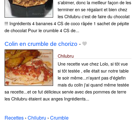
s'abimer, donc la meilleur façon de les
terminer en se régalant et bien chez
les Chilubru c'est de faire du chocolat
!!! Ingrédients 4 bananes 4 CS de coco râpée 1 sachet de pépite
de chocolat Pour le crumble 4 CS de...
Colin en crumble de chorizo
-
Chilubru
Une recette vue chez Lolo, si tôt vue
si tôt testée , elle était sur notre table
le soir même...n'ayant pas d'églefin
mais du colin j'ai quand même testée
sa recette...et ce fut délicieux servie avec des pommes de terre
les Chilubru étaient aux anges Ingrédients...
Recettes
›
Chilubru
›
Crumble