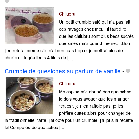
Chilubru
Un petit crumble salé qui n'a pas fait
des ravages chez moi... il faut dire
que les chilubru sont plus becs sucrés
que salés mais quand même.....Bon
j'en referai même s'ils n'aiment pas trop et je mettrai plus de
chorizo... Ingrédients 4 filets de [...]
Crumble de questches au parfum de vanille
-
Chilubru
Ma copine m'a donné des quetsches,
je dois vous avouer que les manger
"crues", je n'en raffole pas, je les
préfère cuites alors pour changer de
la traditionnelle "tarte, j'ai opté pour un crumble, j'ai pris la recette
ici Compotée de quetsches [...]