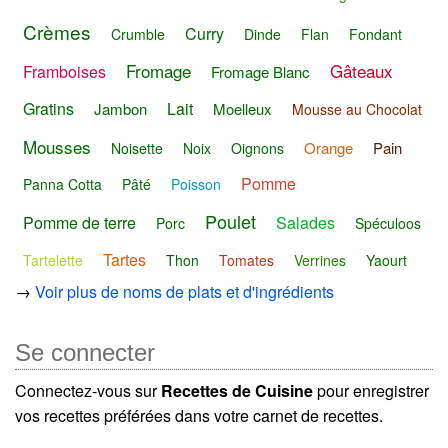
Crèmes
Curry
Crumble
Dinde
Flan
Fondant
Fromage
Gâteaux
Framboises
Fromage Blanc
Gratins
Lait
Jambon
Moelleux
Mousse au Chocolat
Mousses
Orange
Pain
Noisette
Noix
Oignons
Pomme
Panna Cotta
Pâté
Poisson
Poulet
Pomme de terre
Salades
Porc
Spéculoos
Tartes
Tartelette
Thon
Tomates
Verrines
Yaourt
→
Voir plus de noms de plats et d'ingrédients
Se connecter
Connectez-vous sur
Recettes de Cuisine
pour enregistrer
vos recettes préférées dans votre carnet de recettes.