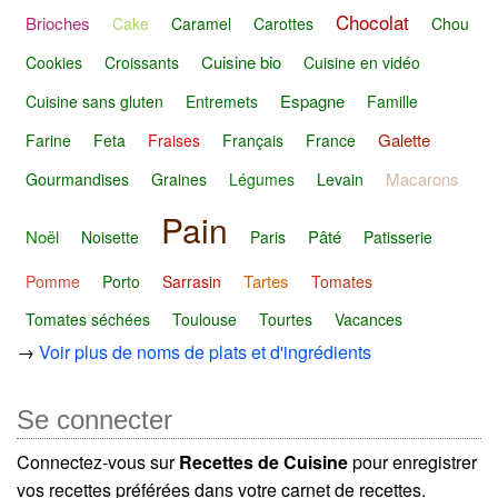
Chocolat
Brioches
Cake
Caramel
Carottes
Chou
Cuisine bio
Cookies
Croissants
Cuisine en vidéo
Espagne
Cuisine sans gluten
Entremets
Famille
Galette
Farine
Feta
Fraises
Français
France
Macarons
Gourmandises
Graines
Légumes
Levain
Pain
Noël
Pâté
Noisette
Paris
Patisserie
Tartes
Pomme
Porto
Sarrasin
Tomates
Tomates séchées
Toulouse
Tourtes
Vacances
→
Voir plus de noms de plats et d'ingrédients
Se connecter
Connectez-vous sur
Recettes de Cuisine
pour enregistrer
vos recettes préférées dans votre carnet de recettes.