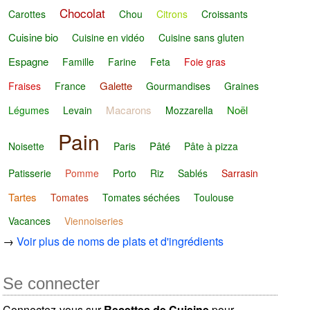
Chocolat
Carottes
Chou
Citrons
Croissants
Cuisine bio
Cuisine en vidéo
Cuisine sans gluten
Espagne
Famille
Farine
Feta
Foie gras
Galette
Fraises
France
Gourmandises
Graines
Macarons
Noël
Légumes
Levain
Mozzarella
Pain
Pâté
Noisette
Paris
Pâte à pizza
Patisserie
Pomme
Porto
Riz
Sablés
Sarrasin
Tartes
Tomates
Tomates séchées
Toulouse
Vacances
Viennoiseries
→
Voir plus de noms de plats et d'ingrédients
Se connecter
Connectez-vous sur
Recettes de Cuisine
pour