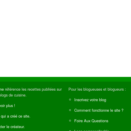
ine
référence les recettes publiées sur
Pour les blogueuses et blogueurs :
blogs de cuisine.
Inscrivez votre blog
oir plus !
Comment fonctionne le site ?
 qui a créé ce site.
Foire Aux Questions
ter le créateur.