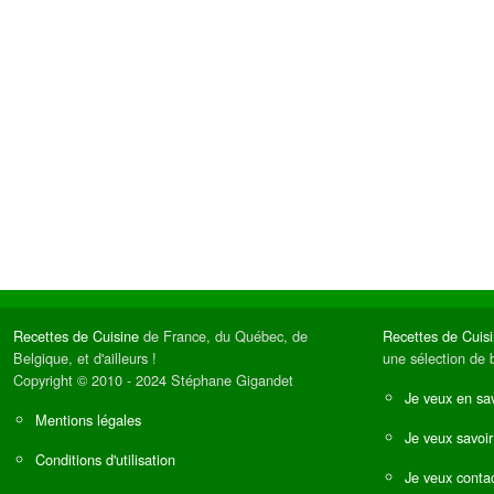
Recettes de Cuisine
de France, du Québec, de
Recettes de Cuis
Belgique, et d'ailleurs !
une sélection de 
Copyright © 2010 - 2024 Stéphane Gigandet
Je veux en sav
Mentions légales
Je veux savoir
Conditions d'utilisation
Je veux contac