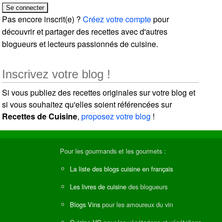
Pas encore inscrit(e) ?
Créez votre compte
pour
découvrir et partager des recettes avec d'autres
blogueurs et lecteurs passionnés de cuisine.
Inscrivez votre blog !
Si vous publiez des recettes originales sur votre blog et
si vous souhaitez qu'elles soient référencées sur
Recettes de Cuisine
,
proposez votre blog
!
Pour les gourmands et les gourmets :
La liste des blogs cuisine en français
Les livres de cuisine
des blogueurs
Blogs Vins
pour les amoureux du vin