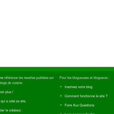
ine
référence les recettes publiées sur
Pour les blogueuses et blogueurs :
blogs de cuisine.
Inscrivez votre blog
oir plus !
Comment fonctionne le site ?
 qui a créé ce site.
Foire Aux Questions
ter le créateur.