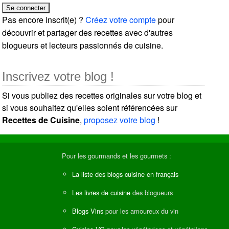
Pas encore inscrit(e) ?
Créez votre compte
pour
découvrir et partager des recettes avec d'autres
blogueurs et lecteurs passionnés de cuisine.
Inscrivez votre blog !
Si vous publiez des recettes originales sur votre blog et
si vous souhaitez qu'elles soient référencées sur
Recettes de Cuisine
,
proposez votre blog
!
Pour les gourmands et les gourmets :
La liste des blogs cuisine en français
Les livres de cuisine
des blogueurs
Blogs Vins
pour les amoureux du vin