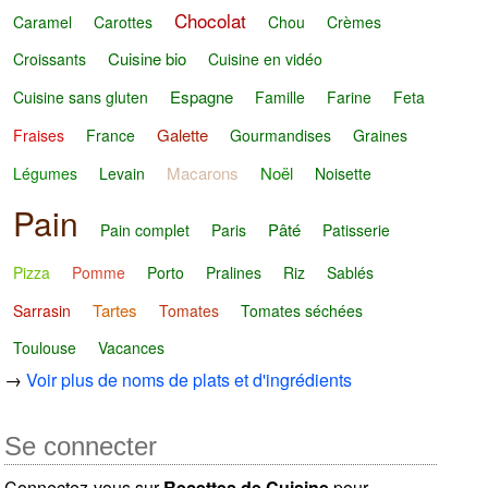
Chocolat
Caramel
Carottes
Chou
Crèmes
Cuisine bio
Croissants
Cuisine en vidéo
Espagne
Cuisine sans gluten
Famille
Farine
Feta
Galette
Fraises
France
Gourmandises
Graines
Macarons
Noël
Légumes
Levain
Noisette
Pain
Pâté
Pain complet
Paris
Patisserie
Pizza
Pomme
Porto
Pralines
Riz
Sablés
Tartes
Sarrasin
Tomates
Tomates séchées
Toulouse
Vacances
→
Voir plus de noms de plats et d'ingrédients
Se connecter
Connectez-vous sur
Recettes de Cuisine
pour