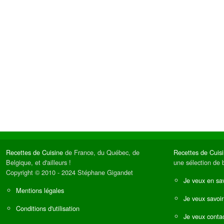
Recettes de Cuisine
de France, du Québec, de
Recettes de Cuis
Belgique, et d'ailleurs !
une sélection de 
Copyright © 2010 - 2024 Stéphane Gigandet
Je veux en sav
Mentions légales
Je veux savoir
Conditions d'utilisation
Je veux contac