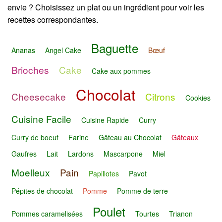
envie ? Choisissez un plat ou un ingrédient pour voir les
recettes correspondantes.
Baguette
Ananas
Angel Cake
Bœuf
Brioches
Cake
Cake aux pommes
Chocolat
Cheesecake
Citrons
Cookies
Cuisine Facile
Cuisine Rapide
Curry
Curry de boeuf
Farine
Gâteau au Chocolat
Gâteaux
Gaufres
Lait
Lardons
Mascarpone
Miel
Moelleux
Pain
Papillotes
Pavot
Pépites de chocolat
Pomme
Pomme de terre
Poulet
Pommes caramelisées
Tourtes
Trianon