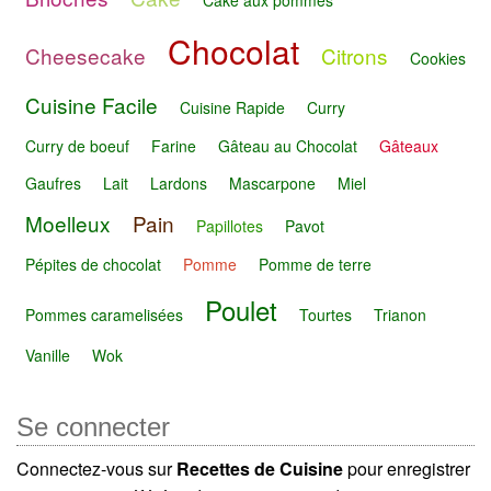
Chocolat
Cheesecake
Citrons
Cookies
Cuisine Facile
Cuisine Rapide
Curry
Curry de boeuf
Farine
Gâteau au Chocolat
Gâteaux
Gaufres
Lait
Lardons
Mascarpone
Miel
Moelleux
Pain
Papillotes
Pavot
Pépites de chocolat
Pomme
Pomme de terre
Poulet
Pommes caramelisées
Tourtes
Trianon
Vanille
Wok
Se connecter
Connectez-vous sur
Recettes de Cuisine
pour enregistrer