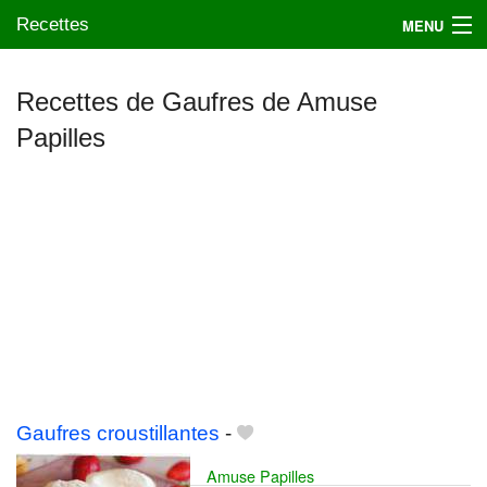
Recettes
MENU
Recettes de Gaufres de Amuse
Papilles
Mes blogs préférés
Gaufres croustillantes
-
Amuse Papilles