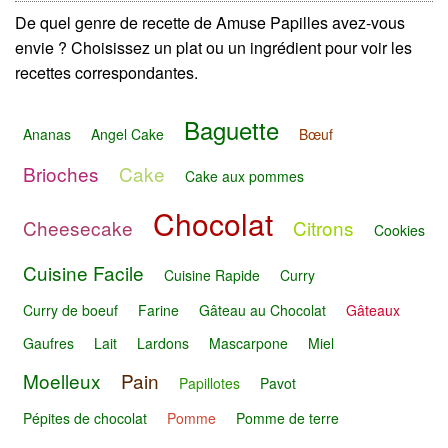
De quel genre de recette de Amuse Papilles avez-vous
envie ? Choisissez un plat ou un ingrédient pour voir les
recettes correspondantes.
Baguette
Ananas
Angel Cake
Bœuf
Brioches
Cake
Cake aux pommes
Chocolat
Cheesecake
Citrons
Cookies
Cuisine Facile
Cuisine Rapide
Curry
Curry de boeuf
Farine
Gâteau au Chocolat
Gâteaux
Gaufres
Lait
Lardons
Mascarpone
Miel
Moelleux
Pain
Papillotes
Pavot
Pépites de chocolat
Pomme
Pomme de terre