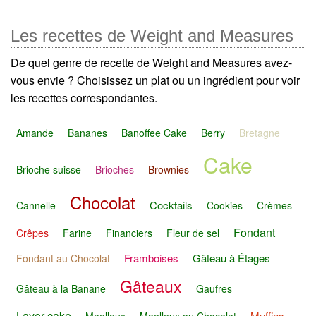
Les recettes de Weight and Measures
De quel genre de recette de Weight and Measures avez-
vous envie ? Choisissez un plat ou un ingrédient pour voir
les recettes correspondantes.
Amande
Bananes
Banoffee Cake
Berry
Bretagne
Cake
Brioche suisse
Brioches
Brownies
Chocolat
Cocktails
Cannelle
Cookies
Crèmes
Fondant
Crêpes
Farine
Financiers
Fleur de sel
Framboises
Gâteau à Étages
Fondant au Chocolat
Gâteaux
Gâteau à la Banane
Gaufres
Layer cake
Muffins