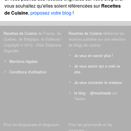
vous souhaitez qu'elles soient référencées sur
Recettes
de Cuisine
,
proposez votre blog
!
Recettes de Cuisine
de France, du
Recettes de Cuisine
référence les
Québec, de Belgique, et d'ailleurs !
recettes publiées sur une sélection
Copyright © 2010 - 2024 Stéphane
de blogs de cuisine.
Gigandet
Je veux en savoir plus !
Mentions légales
Je veux savoir qui a créé ce
Conditions d'utilisation
site.
Je veux contacter le créateur.
le blog
--
@recettesde
sur
Twitter
Pour les blogueuses et blogueurs :
Pour les gourmands et les
gourmets :