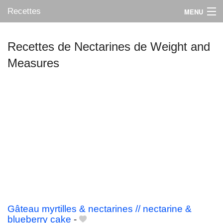
Recettes
MENU
Recettes de Nectarines de Weight and
Measures
Mes blogs préférés
Gâteau myrtilles & nectarines // nectarine &
blueberry cake
-