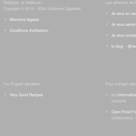
Belgique, et d'ailleurs !
une sélection de 
Copyright © 2010 - 2024 Stéphane Gigandet
Je veux en sav
Mentions légales
Je veux savoir
Conditions d'utilisation
Je veux contac
le blog
--
@rec
For English speakers:
Pour manger sain
Very Good Recipes
les
Informatio
courants
Open Food Fa
collaborative, 