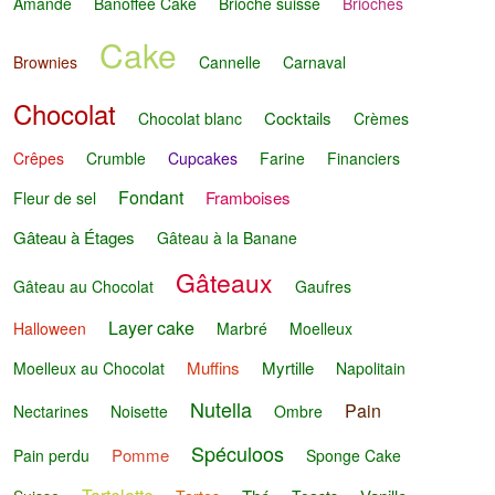
Amande
Banoffee Cake
Brioche suisse
Brioches
Cake
Brownies
Cannelle
Carnaval
Chocolat
Cocktails
Chocolat blanc
Crèmes
Crêpes
Crumble
Cupcakes
Farine
Financiers
Fondant
Framboises
Fleur de sel
Gâteau à Étages
Gâteau à la Banane
Gâteaux
Gâteau au Chocolat
Gaufres
Layer cake
Halloween
Marbré
Moelleux
Muffins
Myrtille
Moelleux au Chocolat
Napolitain
Nutella
Pain
Nectarines
Noisette
Ombre
Spéculoos
Pomme
Pain perdu
Sponge Cake