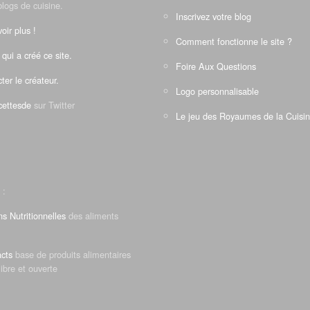
blogs de cuisine.
Inscrivez votre blog
oir plus !
Comment fonctionne le site ?
 qui a créé ce site.
Foire Aux Questions
ter le créateur.
Logo personnalisable
ettesde
sur Twitter
Le jeu des Royaumes de la Cuisi
 :
ns Nutritionnelles
des aliments
cts
base de produits alimentaires
libre et ouverte