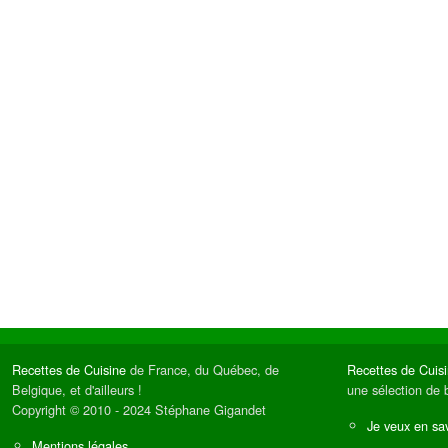
Recettes de Cuisine
de France, du Québec, de
Recettes de Cuis
Belgique, et d'ailleurs !
une sélection de 
Copyright © 2010 - 2024 Stéphane Gigandet
Je veux en sav
Mentions légales