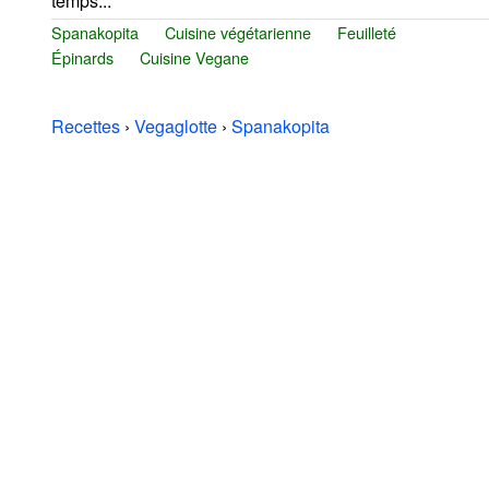
temps...
Spanakopita
Cuisine végétarienne
Feuilleté
Épinards
Cuisine Vegane
Recettes
›
Vegaglotte
›
Spanakopita