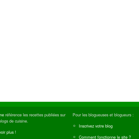
ine
référence les recettes publiées sur
Pour les blogueuses et blogueurs :
blogs de cuisine.
Inscrivez votre blog
oir plus !
Comment fonctionne le site ?