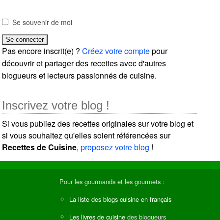
Se souvenir de moi
Pas encore inscrit(e) ?
Créez votre compte
pour
découvrir et partager des recettes avec d'autres
blogueurs et lecteurs passionnés de cuisine.
Inscrivez votre blog !
Si vous publiez des recettes originales sur votre blog et
si vous souhaitez qu'elles soient référencées sur
Recettes de Cuisine
,
proposez votre blog
!
Pour les gourmands et les gourmets :
La liste des blogs cuisine en français
Les livres de cuisine
des blogueurs