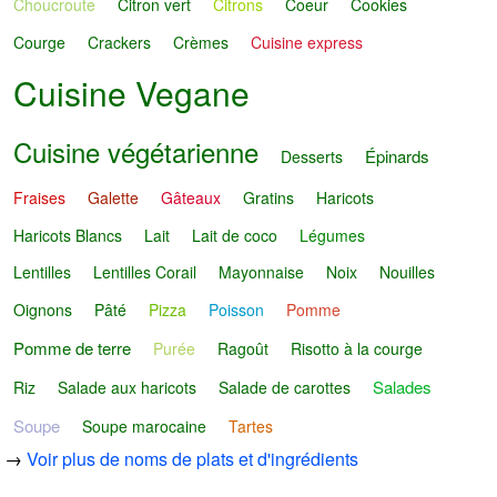
Choucroute
Citron vert
Citrons
Coeur
Cookies
Courge
Crackers
Crèmes
Cuisine express
Cuisine Vegane
Cuisine végétarienne
Épinards
Desserts
Fraises
Galette
Gâteaux
Gratins
Haricots
Haricots Blancs
Lait
Lait de coco
Légumes
Lentilles
Lentilles Corail
Mayonnaise
Noix
Nouilles
Oignons
Pâté
Pizza
Poisson
Pomme
Pomme de terre
Purée
Ragoût
Risotto à la courge
Salades
Riz
Salade aux haricots
Salade de carottes
Soupe
Soupe marocaine
Tartes
→
Voir plus de noms de plats et d'ingrédients