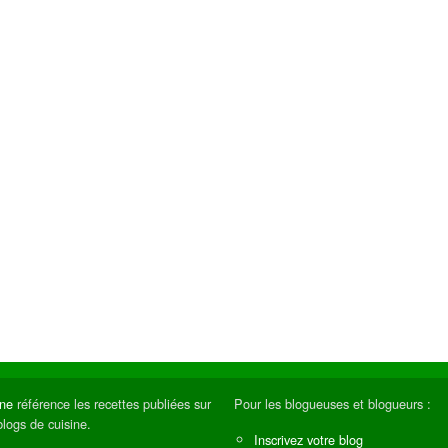
ine
référence les recettes publiées sur
Pour les blogueuses et blogueurs :
blogs de cuisine.
Inscrivez votre blog