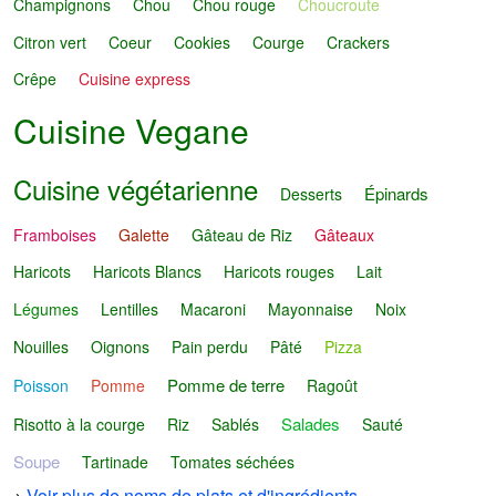
Champignons
Chou
Chou rouge
Choucroute
Citron vert
Coeur
Cookies
Courge
Crackers
Crêpe
Cuisine express
Cuisine Vegane
Cuisine végétarienne
Épinards
Desserts
Framboises
Galette
Gâteau de Riz
Gâteaux
Haricots
Haricots Blancs
Haricots rouges
Lait
Légumes
Lentilles
Macaroni
Mayonnaise
Noix
Nouilles
Oignons
Pain perdu
Pâté
Pizza
Pomme de terre
Poisson
Pomme
Ragoût
Salades
Risotto à la courge
Riz
Sablés
Sauté
Soupe
Tartinade
Tomates séchées
→
Voir plus de noms de plats et d'ingrédients