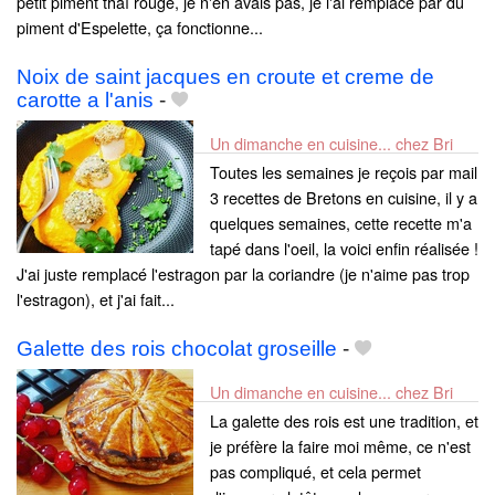
petit piment thaï rouge, je n'en avais pas, je l'ai remplacé par du
piment d'Espelette, ça fonctionne...
Noix de saint jacques en croute et creme de
carotte a l'anis
-
Un dimanche en cuisine... chez Bri
Toutes les semaines je reçois par mail
3 recettes de Bretons en cuisine, il y a
quelques semaines, cette recette m'a
tapé dans l'oeil, la voici enfin réalisée !
J'ai juste remplacé l'estragon par la coriandre (je n'aime pas trop
l'estragon), et j'ai fait...
Galette des rois chocolat groseille
-
Un dimanche en cuisine... chez Bri
La galette des rois est une tradition, et
je préfère la faire moi même, ce n'est
pas compliqué, et cela permet