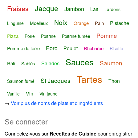
Jacque
Fraises
Jambon
Lait
Lardons
Noix
Pistache
Moelleux
Orange
Pain
Linguine
Pomme
Pizza
Poire
Poitrine
Poitrine fumée
Porc
Poulet
Pomme de terre
Rhubarbe
Risotto
Sauces
Saumon
Salades
Rôti
Sablés
Tartes
St Jacques
Thon
Saumon fumé
Vin
Vanille
Vin jaune
→
Voir plus de noms de plats et d'ingrédients
Se connecter
Connectez-vous sur
Recettes de Cuisine
pour enregistrer