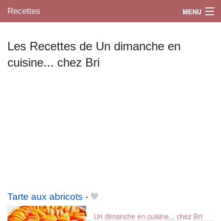
Recettes
MENU
Les Recettes de Un dimanche en
cuisine... chez Bri
Mes blogs préférés
Tarte aux abricots
-
Un dimanche en cuisine... chez Bri