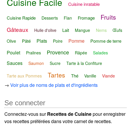
Cuisine Facile
Cuisine inratable
Fruits
Cuisine Rapide
Fromage
Desserts
Flan
Gâteaux
Lait
Huile d'olive
Mangue
Nems
Œufs
Plats
Pomme
Pâté
Pomme de terre
Olive
Poire
Provence
Poulet
Pralines
Râpée
Salades
Sauces
Saumon
Sucre
Tarte à la Confiture
Tartes
Thé
Tarte aux Pommes
Vanille
Viande
→
Voir plus de noms de plats et d'ingrédients
Se connecter
Connectez-vous sur
Recettes de Cuisine
pour enregistrer
vos recettes préférées dans votre carnet de recettes.