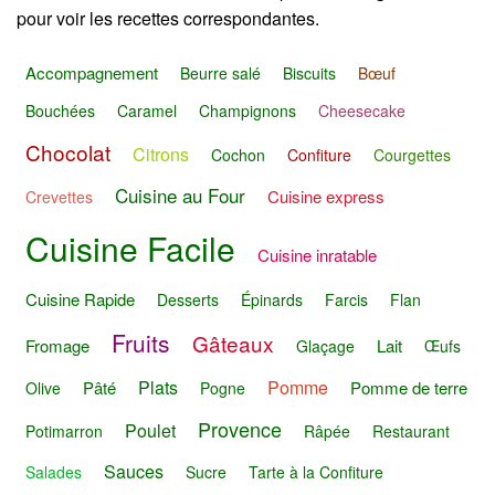
pour voir les recettes correspondantes.
Accompagnement
Beurre salé
Biscuits
Bœuf
Bouchées
Caramel
Champignons
Cheesecake
Chocolat
Citrons
Cochon
Confiture
Courgettes
Cuisine au Four
Cuisine express
Crevettes
Cuisine Facile
Cuisine inratable
Cuisine Rapide
Desserts
Épinards
Farcis
Flan
Fruits
Gâteaux
Fromage
Lait
Glaçage
Œufs
Plats
Pomme
Pâté
Pomme de terre
Olive
Pogne
Provence
Poulet
Potimarron
Râpée
Restaurant
Sauces
Salades
Sucre
Tarte à la Confiture