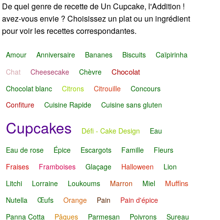
De quel genre de recette de Un Cupcake, l'Addition !
avez-vous envie ? Choisissez un plat ou un ingrédient
pour voir les recettes correspondantes.
Amour
Anniversaire
Bananes
Biscuits
Caïpirinha
Chocolat
Chat
Cheesecake
Chèvre
Chocolat blanc
Citrons
Citrouille
Concours
Confiture
Cuisine Rapide
Cuisine sans gluten
Cupcakes
Défi - Cake Design
Eau
Eau de rose
Épice
Escargots
Famille
Fleurs
Fraises
Framboises
Glaçage
Halloween
Lion
Muffins
Litchi
Lorraine
Loukoums
Marron
Miel
Nutella
Œufs
Orange
Pain
Pain d'épice
Panna Cotta
Pâques
Parmesan
Poivrons
Sureau