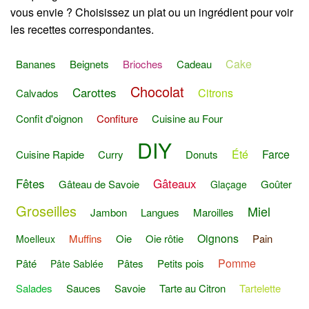
vous envie ? Choisissez un plat ou un ingrédient pour voir
les recettes correspondantes.
Cake
Bananes
Beignets
Brioches
Cadeau
Chocolat
Carottes
Citrons
Calvados
Confit d'oignon
Confiture
Cuisine au Four
DIY
Été
Farce
Cuisine Rapide
Curry
Donuts
Fêtes
Gâteaux
Gâteau de Savoie
Goûter
Glaçage
Groseilles
Miel
Jambon
Langues
Maroilles
Oignons
Muffins
Oie
Oie rôtie
Pain
Moelleux
Pomme
Pâté
Pâtes
Petits pois
Pâte Sablée
Salades
Sauces
Savoie
Tarte au Citron
Tartelette