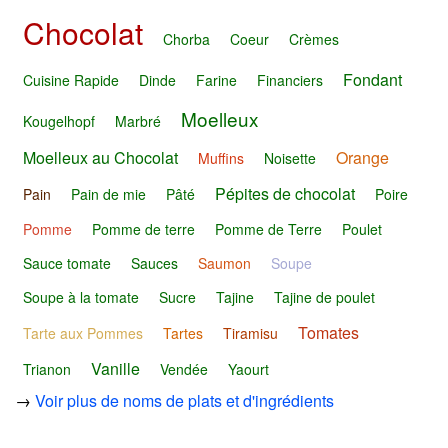
Chocolat
Chorba
Coeur
Crèmes
Fondant
Cuisine Rapide
Dinde
Farine
Financiers
Moelleux
Kougelhopf
Marbré
Moelleux au Chocolat
Orange
Muffins
Noisette
Pépites de chocolat
Pain
Pain de mie
Pâté
Poire
Pomme
Pomme de terre
Pomme de Terre
Poulet
Sauce tomate
Sauces
Saumon
Soupe
Soupe à la tomate
Sucre
Tajine
Tajine de poulet
Tomates
Tarte aux Pommes
Tartes
Tiramisu
Vanille
Trianon
Vendée
Yaourt
→
Voir plus de noms de plats et d'ingrédients