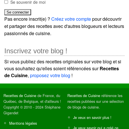
Se souvenir de moi
Pas encore inscrit(e) ?
Créez votre compte
pour découvrir
et partager des recettes avec d'autres blogueurs et lecteurs
passionnés de cuisine.
Inscrivez votre blog !
Si vous publiez des recettes originales sur votre blog et si
vous souhaitez qu'elles soient référencées sur
Recettes
de Cuisine
,
proposez votre blog
!
Recettes de Cuisine
de France, du
Recettes de Cuisine
référence les
Québec, de Belgique, et d'ailleurs !
recettes publiées sur une sélection
Copyright © 2010 - 2024 Stéphane
de blogs de cuisine.
Gigandet
Je veux en savoir plus !
Mentions légales
Je veux savoir qui a créé ce