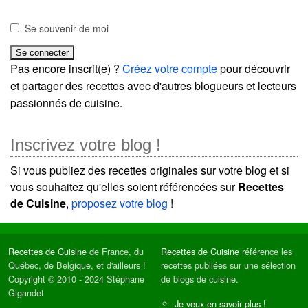
Se souvenir de moi
Pas encore inscrit(e) ?
Créez votre compte
pour découvrir
et partager des recettes avec d'autres blogueurs et lecteurs
passionnés de cuisine.
Inscrivez votre blog !
Si vous publiez des recettes originales sur votre blog et si
vous souhaitez qu'elles soient référencées sur
Recettes
de Cuisine
,
proposez votre blog
!
Recettes de Cuisine
de France, du
Recettes de Cuisine
référence les
Québec, de Belgique, et d'ailleurs !
recettes publiées sur une sélection
Copyright © 2010 - 2024 Stéphane
de blogs de cuisine.
Gigandet
Je veux en savoir plus !