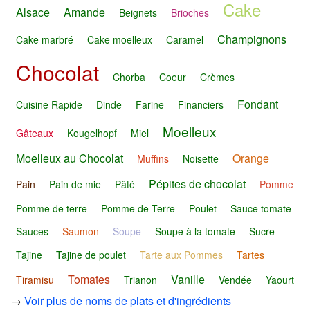
Cake
Alsace
Amande
Beignets
Brioches
Champignons
Cake marbré
Cake moelleux
Caramel
Chocolat
Chorba
Coeur
Crèmes
Fondant
Cuisine Rapide
Dinde
Farine
Financiers
Moelleux
Gâteaux
Kougelhopf
Miel
Moelleux au Chocolat
Orange
Muffins
Noisette
Pépites de chocolat
Pain
Pain de mie
Pâté
Pomme
Pomme de terre
Pomme de Terre
Poulet
Sauce tomate
Sauces
Saumon
Soupe
Soupe à la tomate
Sucre
Tajine
Tajine de poulet
Tarte aux Pommes
Tartes
Tomates
Vanille
Tiramisu
Trianon
Vendée
Yaourt
→
Voir plus de noms de plats et d'ingrédients