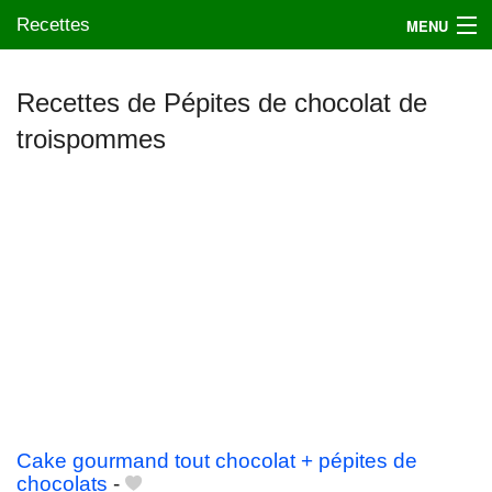
Recettes
MENU
Recettes de Pépites de chocolat de
troispommes
Mes blogs préférés
Cake gourmand tout chocolat + pépites de
chocolats
-