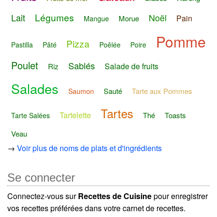
Légumes
Lait
Noël
Pain
Morue
Mangue
Pomme
Pizza
Pastilla
Pâté
Poêlée
Poire
Poulet
Sablés
Salade de fruits
Riz
Salades
Sauté
Tarte aux Pommes
Saumon
Tartes
Tartelette
Thé
Toasts
Tarte Salées
Veau
→
Voir plus de noms de plats et d'ingrédients
Se connecter
Connectez-vous sur
Recettes de Cuisine
pour enregistrer
vos recettes préférées dans votre carnet de recettes.