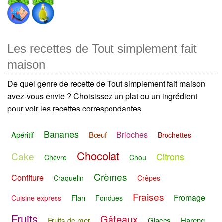
Les recettes de Tout simplement fait
maison
De quel genre de recette de Tout simplement fait maison
avez-vous envie ? Choisissez un plat ou un ingrédient
pour voir les recettes correspondantes.
Bananes
Brioches
Apéritif
Bœuf
Brochettes
Chocolat
Cake
Citrons
Chèvre
Chou
Crèmes
Confiture
Craquelin
Crêpes
Fraises
Fromage
Flan
Cuisine express
Fondues
Fruits
Gâteaux
Fruits de mer
Glaces
Hareng