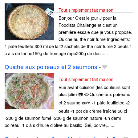
Tout simplement fait maison
Bonjour C'est le jour J pour la
Foodista Challenge et c'est un
première essaie que je vous propose.
Quiche au thé noir fumé Ingrédients:
1 pâte feuilleté 300 ml de lait2 sachets de thé noir fumé 2 oeufs 1
c à s de farine150g de fromage râpé200g de dès......
Quiche aux poireaux et 2 saumons
-
Tout simplement fait maison
Vue avant cuisson (les couleurs sont
plus jolie) 📷 🐟Quiche aux poireaux
et 2 saumons🐟 -1 pâte feuilletée -2
oeufs -1 pot de crème fraîche 50 cl
-200 g de saumon fumé -200 g de saumon nature -un demi
poireau -1 c à s d'huile d'olive au basilic -Sel, poivre,......