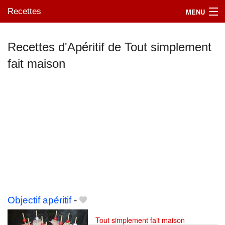
Recettes
MENU
Recettes d'Apéritif de Tout simplement
fait maison
Mes blogs préférés
Objectif apéritif
-
Tout simplement fait maison