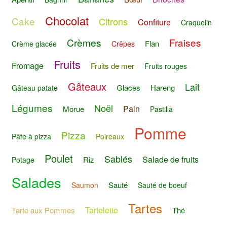
Chocolat
Cake
Citrons
Confiture
Craquelin
Crèmes
Fraises
Flan
Crème glacée
Crêpes
Fruits
Fromage
Fruits de mer
Fruits rouges
Gâteaux
Lait
Glaces
Hareng
Gâteau patate
Légumes
Noël
Pain
Morue
Pastilla
Pomme
Pizza
Pâte à pizza
Poireaux
Poulet
Sablés
Salade de fruits
Riz
Potage
Salades
Sauté
Saumon
Sauté de boeuf
Tartes
Tartelette
Tarte aux Pommes
Thé