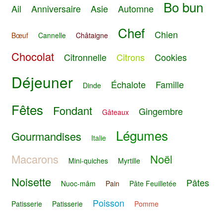
Bo bun
Ail
Anniversaire
Asie
Automne
Chef
Chien
Bœuf
Cannelle
Châtaigne
Chocolat
Citronnelle
Citrons
Cookies
Déjeuner
Échalote
Famille
Dinde
Fêtes
Fondant
Gingembre
Gâteaux
Légumes
Gourmandises
Italie
Macarons
Noël
Mini-quiches
Myrtille
Noisette
Pâtes
Nuoc-mâm
Pain
Pâte Feuilletée
Poisson
Patisserie
Patisserie
Pomme