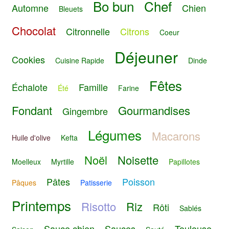
Bo bun
Chef
Automne
Chien
Bleuets
Chocolat
Citronnelle
Citrons
Coeur
Déjeuner
Cookies
Cuisine Rapide
Dinde
Fêtes
Échalote
Famille
Été
Farine
Fondant
Gourmandises
Gingembre
Légumes
Macarons
Huile d'olive
Kefta
Noël
Noisette
Moelleux
Myrtille
Papillotes
Pâtes
Poisson
Pâques
Patisserie
Printemps
Risotto
Riz
Rôti
Sablés
Sauce chien
Sauces
Toulouse